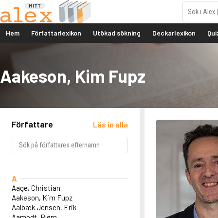
Hem
Författarlexikon
Utökad sökning
Deckarlexikon
Qui
Aakeson, Kim Fupz
Författare
Läs in alla
A
Aage, Christian
Aakeson, Kim Fupz
Aalbæk Jensen, Erik
Aamodt, Bjørn