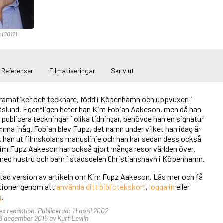
x (2012)
Referenser
Filmatiseringar
Skriv ut
dramatiker och tecknare, född i Köpenhamn och uppvuxen i
tslund. Egentligen heter han Kim Fobian Aakeson, men då han
 publicera teckningar i olika tidningar, behövde han en signatur
mma ihåg. Fobian blev Fupz, det namn under vilket han idag är
ck han ut filmskolans manuslinje och han har sedan dess också
Kim Fupz Aakeson har också gjort många resor världen över.
 med hustru och barn i stadsdelen Christianshavn i Köpenhamn.
ortad version av artikeln om Kim Fupz Aakeson. Läs mer och få
unktioner genom att
använda ditt bibliotekskort
,
logga in
eller
g
.
lex redaktion. Publicerad: 11 april 2002
8 december 2015 av Kurt Levlin