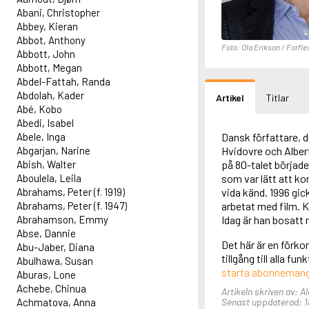
Abani, Christopher
Abbey, Kieran
Abbot, Anthony
Foto: Ola Erikson / Forfle
Abbott, John
Abbott, Megan
Abdel-Fattah, Randa
Abdolah, Kader
Artikel
Titlar
Abé, Kobo
Abedi, Isabel
Abele, Inga
Dansk författare, 
Abgarjan, Narine
Hvidovre och Alber
Abish, Walter
på 80-talet började
Aboulela, Leila
som var lätt att ko
Abrahams, Peter (f. 1919)
vida känd. 1996 gi
Abrahams, Peter (f. 1947)
arbetat med film. 
Abrahamson, Emmy
Idag är han bosatt
Abse, Dannie
Det här är en förk
Abu-Jaber, Diana
tillgång till alla f
Abulhawa, Susan
starta abonneman
Aburas, Lone
Achebe, Chinua
Artikeln skriven av: A
Achmatova, Anna
Senast uppdaterad: 1