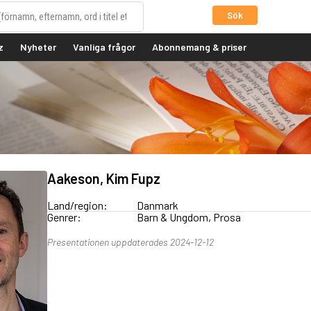
Sök
z
Nyheter
Vanliga frågor
Abonnemang & priser
Aakeson, Kim Fupz
Land/region:
Danmark
Genrer:
Barn & Ungdom, Prosa
Presentationen uppdaterades 2024-12-12