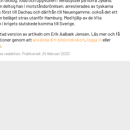
h teolog, född och uppvuxen i Vendsyssel på norra Jylland.
 deltog han i motståndsrörelsen, arresterades av tyskarna
först till Dachau och därifrån till Neuengamme, också det ett
r beläget strax utanför Hamburg. Med hjälp av de Vita
i krigets slutskede komma till Sverige.
rtad version av artikeln om Erik Aalbæk Jensen. Läs mer och få
unktioner genom att
använda ditt bibliotekskort
,
logga in
eller
g
.
ex redaktion. Publicerad: 24 februari 2020