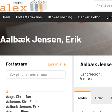
Hem
Författarlexikon
Utökad sökning
Deckarlexikon
Qui
Aalbæk Jensen, Erik
Författare
Aalbæk Jensen
Läs in alla
Land/region:
Genrer:
A
Aage, Christian
Notis
Titlar
Aakeson, Kim Fupz
Aalbæk Jensen, Erik
Aamodt, Bjørn