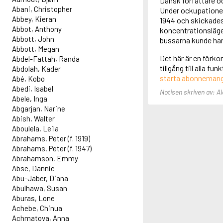
Dansk författare oc
Abani, Christopher
Under ockupationen
Abbey, Kieran
1944 och skickades 
Abbot, Anthony
koncentrationsläge
Abbott, John
bussarna kunde han 
Abbott, Megan
Det här är en förko
Abdel-Fattah, Randa
tillgång till alla f
Abdolah, Kader
starta abonneman
Abé, Kobo
Abedi, Isabel
Notisen skriven av: Al
Abele, Inga
Abgarjan, Narine
Abish, Walter
Aboulela, Leila
Abrahams, Peter (f. 1919)
Abrahams, Peter (f. 1947)
Abrahamson, Emmy
Abse, Dannie
Abu-Jaber, Diana
Abulhawa, Susan
Aburas, Lone
Achebe, Chinua
Achmatova, Anna