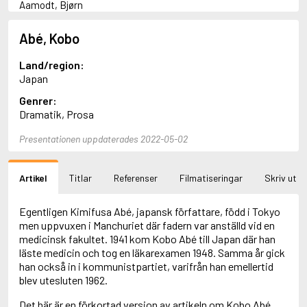
Aamodt, Bjørn
Abani, Christopher
Abbey, Kieran
Abé, Kobo
Abbot, Anthony
Abbott, John
Land/region:
Abbott, Megan
Japan
Abdel-Fattah, Randa
Genrer:
Abdolah, Kader
Dramatik, Prosa
Abé, Kobo
Abedi, Isabel
Presentationen uppdaterades 2022-05-02
Abele, Inga
Abgarjan, Narine
Abish, Walter
Artikel
Titlar
Referenser
Filmatiseringar
Skriv ut
Aboulela, Leila
Abrahams, Peter (f. 1919)
Abrahams, Peter (f. 1947)
Egentligen Kimifusa Abé, japansk författare, född i Tokyo
Abrahamson, Emmy
men uppvuxen i Manchuriet där fadern var anställd vid en
Abse, Dannie
medicinsk fakultet. 1941 kom Kobo Abé till Japan där han
Abu-Jaber, Diana
läste medicin och tog en läkarexamen 1948. Samma år gick
Abulhawa, Susan
han också in i kommunistpartiet, varifrån han emellertid
Aburas, Lone
blev utesluten 1962.
Achebe, Chinua
Det här är en förkortad version av artikeln om Kobo Abé.
Achmatova, Anna