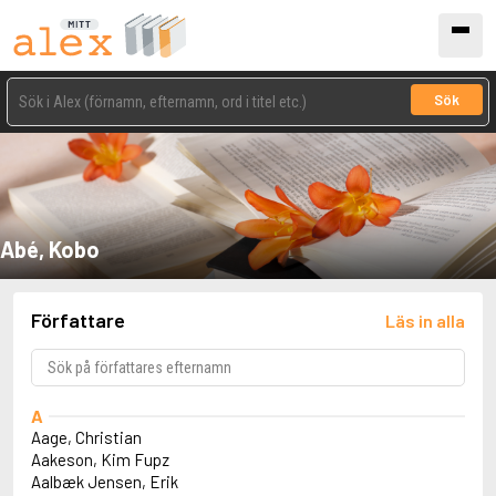
Sök
Abé, Kobo
Författare
Läs in alla
A
Aage, Christian
Aakeson, Kim Fupz
Aalbæk Jensen, Erik