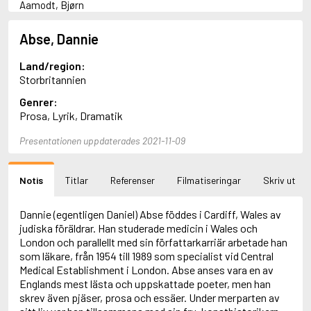
Aamodt, Bjørn
Abani, Christopher
Abbey, Kieran
Abse, Dannie
Abbot, Anthony
Abbott, John
Land/region:
Abbott, Megan
Storbritannien
Abdel-Fattah, Randa
Genrer:
Abdolah, Kader
Prosa, Lyrik, Dramatik
Abé, Kobo
Abedi, Isabel
Presentationen uppdaterades 2021-11-09
Abele, Inga
Abgarjan, Narine
Abish, Walter
Notis
Titlar
Referenser
Filmatiseringar
Skriv ut
Aboulela, Leila
Abrahams, Peter (f. 1919)
Abrahams, Peter (f. 1947)
Dannie (egentligen Daniel) Abse föddes i Cardiff, Wales av
Abrahamson, Emmy
judiska föräldrar. Han studerade medicin i Wales och
Abse, Dannie
London och parallellt med sin författarkarriär arbetade han
Abu-Jaber, Diana
som läkare, från 1954 till 1989 som specialist vid Central
Abulhawa, Susan
Medical Establishment i London. Abse anses vara en av
Aburas, Lone
Englands mest lästa och uppskattade poeter, men han
Achebe, Chinua
skrev även pjäser, prosa och essäer. Under merparten av
Achmatova, Anna