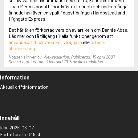
sitt liv var han tillsammans med sin fru, konsthistorikern
Aciman, André
Joan Mercer, bosatt i nordvästra London och under många
Ackebo, Lena
år hade han även en spalt i dagstidningen Hampstead and
Acker, Kathy
Highgate Express.
Ackroyd, Peter
Det här är en förkortad version av artikeln om Dannie Abse.
Adam de la Halle
Läs mer och få tillgång till alla funktioner genom att
Adamov, Arthur
använda ditt bibliotekskort
,
logga in
eller
starta
Adams, Douglas
abonnemang
.
Adams, Herbert
Adams, Jane
Notisen skriven av: Alex redaktion. Publicerad: 15 april 2007
Adams, Richard
Senast uppdaterad: 3 februari 2015 av Alex redaktion
Adbåge, Emma
Adbåge, Lisen
Information
Adelborg, Ottilia
Adichie, Chimamanda Ngozi
Aktuell driftinformation
Adiga, Aravind
Adler-Olsen, Jussi
Adlerbeth, Gudmund Jöran
Adnan, Etel
Adolfsson, Eva
Innehåll
Adolfsson, Evert
Idag 2026-08-07
Adolfsson, Gunnar
Författare: 7 048 st
Adolfsson, Josefine