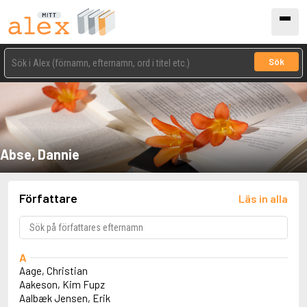
Sök
Abse, Dannie
Författare
Läs in alla
A
Aage, Christian
Aakeson, Kim Fupz
Aalbæk Jensen, Erik