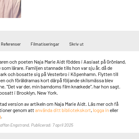
Referenser
Filmatiseringar
Skriv ut
aren och poeten Naja Marie Aidt föddes i Aasiaat på Grönland,
som lärare. Familjen stannade tills hon var sju år, då de
ark och bosatte sig på Vesterbro i Köpenhamn. Flytten till
en och föräldrarnas kort därpå följande skilsmässa blev
e. "Det var der, min barndoms film knækede", har hon sagt.
bosatt i Brooklyn, New York.
rtad version av artikeln om Naja Marie Aidt. Läs mer och få
unktioner genom att
använda ditt bibliotekskort
,
logga in
eller
g
.
taffan Engstrand. Publicerad: 7 april 2025