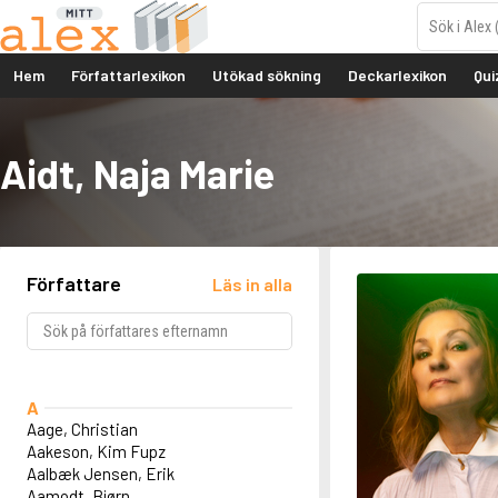
Hem
Författarlexikon
Utökad sökning
Deckarlexikon
Qui
Aidt, Naja Marie
Författare
Läs in alla
A
Aage, Christian
Aakeson, Kim Fupz
Aalbæk Jensen, Erik
Aamodt, Bjørn