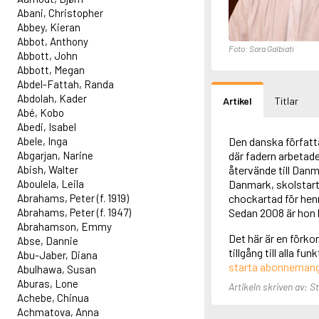
Abani, Christopher
Abbey, Kieran
Abbot, Anthony
Foto: Sara Galbiati
Abbott, John
Abbott, Megan
Abdel-Fattah, Randa
Abdolah, Kader
Artikel
Titlar
Abé, Kobo
Abedi, Isabel
Abele, Inga
Den danska författ
Abgarjan, Narine
där fadern arbetade 
Abish, Walter
återvände till Danm
Aboulela, Leila
Danmark, skolstart
Abrahams, Peter (f. 1919)
chockartad för henn
Abrahams, Peter (f. 1947)
Sedan 2008 är hon 
Abrahamson, Emmy
Det här är en förko
Abse, Dannie
tillgång till alla f
Abu-Jaber, Diana
starta abonneman
Abulhawa, Susan
Aburas, Lone
Artikeln skriven av: S
Achebe, Chinua
Achmatova, Anna