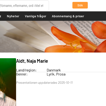
Sök
z
Nyheter
Vanliga frågor
Abonnemang & priser
Aidt, Naja Marie
Land/region:
Danmark
Genrer:
Lyrik, Prosa
Presentationen uppdaterades 2025-10-11