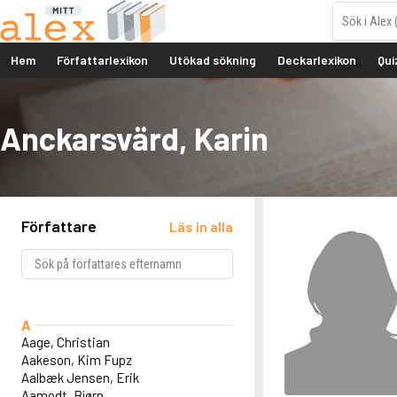
Hem
Författarlexikon
Utökad sökning
Deckarlexikon
Qui
Anckarsvärd, Karin
Författare
Läs in alla
A
Aage, Christian
Aakeson, Kim Fupz
Aalbæk Jensen, Erik
Aamodt, Bjørn