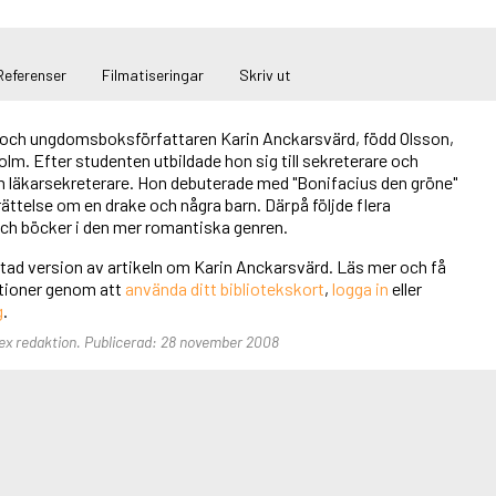
Referenser
Filmatiseringar
Skriv ut
och ungdomsboksförfattaren Karin Anckarsvärd, född Olsson,
lm. Efter studenten utbildade hon sig till sekreterare och
m läkarsekreterare. Hon debuterade med "Bonifacius den gröne"
erättelse om en drake och några barn. Därpå följde flera
h böcker i den mer romantiska genren.
rtad version av artikeln om Karin Anckarsvärd. Läs mer och få
unktioner genom att
använda ditt bibliotekskort
,
logga in
eller
g
.
lex redaktion. Publicerad: 28 november 2008