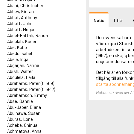
Abani, Christopher
Abbey, Kieran
Abbot, Anthony
Notis
Titlar
Abbott, John
Abbott, Megan
Abdel-Fattah, Randa
Den svenska barn- 
Abdolah, Kader
växte upp i Stockho
Abé, Kobo
arbetade en tid so
Abedi, Isabel
(1952), en skojig b
Abele, Inga
ungdomsdeckare oc
Abgarjan, Narine
Abish, Walter
Det här är en förko
Aboulela, Leila
tillgång till alla f
Abrahams, Peter (f. 1919)
starta abonneman
Abrahams, Peter (f. 1947)
Notisen skriven av: A
Abrahamson, Emmy
Abse, Dannie
Abu-Jaber, Diana
Abulhawa, Susan
Aburas, Lone
Achebe, Chinua
Achmatova, Anna