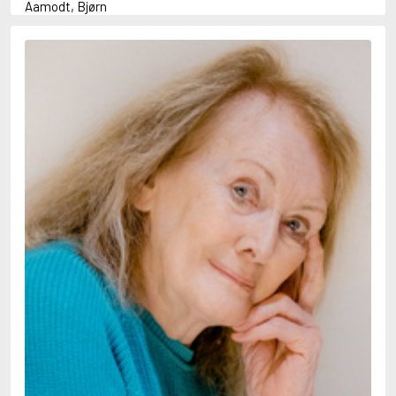
Aamodt, Bjørn
Abani, Christopher
Abbey, Kieran
Abbot, Anthony
Abbott, John
Abbott, Megan
Abdel-Fattah, Randa
Abdolah, Kader
Abé, Kobo
Abedi, Isabel
Abele, Inga
Abgarjan, Narine
Abish, Walter
Aboulela, Leila
Abrahams, Peter (f. 1919)
Abrahams, Peter (f. 1947)
Abrahamson, Emmy
Abse, Dannie
Abu-Jaber, Diana
Abulhawa, Susan
Aburas, Lone
Achebe, Chinua
Achmatova, Anna