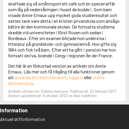
Adolfsson, Maria
skaffade sig så småningom ett café och en speceriaffär
Adolphsen, Peter
som låg på nedervåningen i huset de bodde i. Som barn
visade Annie Ernaux upp mycket goda studieresultat och
sattes tack vare detta i en kristen privatskola som ansågs
bättre än den kommunala skolan. De fortsatta studierna
skedde vid universiteten i först Rouen och sedan i
Bordeaux. Efter sin examen började hon undervisa i
litteratur på grundskole- och gymnasienivå. Hon gifte sig
1964 och fick två barn. Efter att ha gått i pension har hon
fortsatt skriva, boende i Cergy i regionen Île-de-France.
Det här är en förkortad version av artikeln om Annie
Ernaux. Läs mer och få tillgång till alla funktioner genom
att
använda ditt bibliotekskort
,
logga in
eller
starta
abonnemang
.
Artikeln skriven av: Evelina Ivarsson. Publicerad: 22 februari 2017
Senast uppdaterad: 6 oktober 2022 av Alex redaktion
Information
Aktuell driftinformation