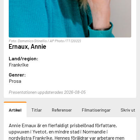
Aciman, André
Ackebo, Lena
Acker, Kathy
Ackroyd, Peter
Adam de la Halle
Adamov, Arthur
Foto: Domenico Stinellis / AP Photo /TT (2022)
Adams, Douglas
Ernaux, Annie
Adams, Herbert
Adams, Jane
Land/region:
Adams, Richard
Frankrike
Adbåge, Emma
Genrer:
Adbåge, Lisen
Prosa
Adelborg, Ottilia
Adichie, Chimamanda Ngozi
Presentationen uppdaterades 2026-08-05
Adiga, Aravind
Adler-Olsen, Jussi
Adlerbeth, Gudmund Jöran
Artikel
Titlar
Referenser
Filmatiseringar
Skriv ut
Adnan, Etel
Adolfsson, Eva
Adolfsson, Evert
Annie Ernaux är en flerfaldigt prisbelönad författare,
Adolfsson, Gunnar
uppvuxen i Yvetot, en mindre stad i Normandie i
Adolfsson, Josefine
nordvästra Frankrike. Hennes föräldrar var arbetare men