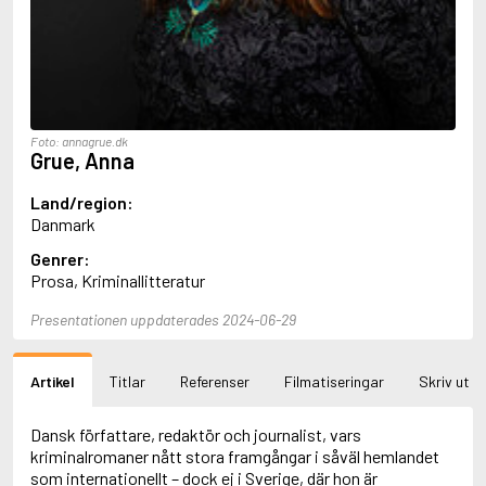
Aciman, André
Ackebo, Lena
Acker, Kathy
Ackroyd, Peter
Adam de la Halle
Adamov, Arthur
Foto: annagrue.dk
Adams, Douglas
Grue, Anna
Adams, Herbert
Adams, Jane
Land/region:
Adams, Richard
Danmark
Adbåge, Emma
Genrer:
Adbåge, Lisen
Prosa, Kriminallitteratur
Adelborg, Ottilia
Adichie, Chimamanda Ngozi
Presentationen uppdaterades 2024-06-29
Adiga, Aravind
Adler-Olsen, Jussi
Adlerbeth, Gudmund Jöran
Artikel
Titlar
Referenser
Filmatiseringar
Skriv ut
Adnan, Etel
Adolfsson, Eva
Adolfsson, Evert
Dansk författare, redaktör och journalist, vars
Adolfsson, Gunnar
kriminalromaner nått stora framgångar i såväl hemlandet
Adolfsson, Josefine
som internationellt – dock ej i Sverige, där hon är