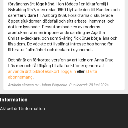
Adolfsson, Maria
förvånansvärt föga känd. Hon föddes i en läkarfamilj i
Adolphsen, Peter
Nykøbing 1957, men redan 1960 flyttade den till Randers och
därefter vidare till Aalborg 1969. Föräldrarna diskuterade
öppet sjukdomar, dödsfall och sitt arbete i hemmet, och
dottern lyssnade. Dessutom hade en av moderns
arbetskamrater en imponerande samling av Agatha
Christie-deckare, och som 9-åring fick Grue börja låna och
läsa dem. De väckte ett livslångt intresse hos henne för
litteratur i allmänhet och deckare i synnerhet.
Det här är en förkortad version av artikeln om Anna Grue.
Läs mer och få tillgång till alla funktioner genom att
använda ditt bibliotekskort
,
logga in
eller
starta
abonnemang
.
Artikeln skriven av: Johan Wopenka. Publicerad: 29 juni 2024
Information
Aktuell driftinformation