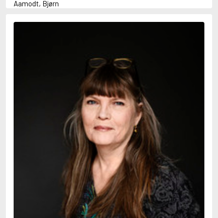
Aamodt, Bjørn
Abani, Christopher
Abbey, Kieran
Abbot, Anthony
Abbott, John
Abbott, Megan
Abdel-Fattah, Randa
Abdolah, Kader
Abé, Kobo
Abedi, Isabel
Abele, Inga
Abgarjan, Narine
Abish, Walter
Aboulela, Leila
Abrahams, Peter (f. 1919)
Abrahams, Peter (f. 1947)
Abrahamson, Emmy
Abse, Dannie
Abu-Jaber, Diana
Abulhawa, Susan
Aburas, Lone
Achebe, Chinua
Achmatova, Anna