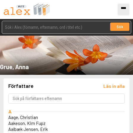
Sök
Grue, Anna
Författare
Läs in alla
A
Aage, Christian
Aakeson, Kim Fupz
Aalbæk Jensen, Erik