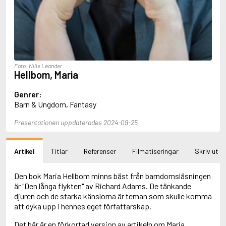
Aciman, André
Ackebo, Lena
Acker, Kathy
Ackroyd, Peter
Adam de la Halle
Adamov, Arthur
Foto: Nille Leander
Adams, Douglas
Hellbom, Maria
Adams, Herbert
Adams, Jane
Genrer:
Adams, Richard
Barn & Ungdom, Fantasy
Adbåge, Emma
Adbåge, Lisen
Presentationen uppdaterades 2024-09-25
Adelborg, Ottilia
Adichie, Chimamanda Ngozi
Adiga, Aravind
Artikel
Titlar
Referenser
Filmatiseringar
Skriv ut
Adler-Olsen, Jussi
Adlerbeth, Gudmund Jöran
Den bok Maria Hellbom minns bäst från barndomsläsningen
Adnan, Etel
är "Den långa flykten" av Richard Adams. De tänkande
Adolfsson, Eva
djuren och de starka känslorna är teman som skulle komma
Adolfsson, Evert
att dyka upp i hennes eget författarskap.
Adolfsson, Gunnar
Adolfsson, Josefine
Det här är en förkortad version av artikeln om Maria