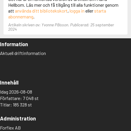
Adolfsson, Maria
Hellbom. Läs mer och få tillgång till alla funktioner genom
Adolphsen, Peter
att
använda ditt bibliotekskort
,
logga in
eller
starta
abonnemang
.
Artikeln skriven av: Yvonne Pålsson. Publicerad: 25 september
2024
Information
Aktuell driftinformation
Innehåll
Idag 2026-08-08
Författare: 7 048 st
Titlar: 185 328 st
Administration
Forflex AB