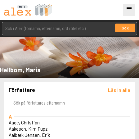
Sök
Hellbom, Maria
Författare
Läs in alla
A
Aage, Christian
Aakeson, Kim Fupz
Aalbæk Jensen, Erik