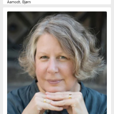
Aamodt, Bjørn
Abani, Christopher
Abbey, Kieran
Abbot, Anthony
Abbott, John
Abbott, Megan
Abdel-Fattah, Randa
Abdolah, Kader
Abé, Kobo
Abedi, Isabel
Abele, Inga
Abgarjan, Narine
Abish, Walter
Aboulela, Leila
Abrahams, Peter (f. 1919)
Abrahams, Peter (f. 1947)
Abrahamson, Emmy
Abse, Dannie
Abu-Jaber, Diana
Abulhawa, Susan
Aburas, Lone
Achebe, Chinua
Achmatova, Anna