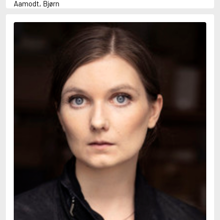
Aamodt, Bjørn
Abani, Christopher
Abbey, Kieran
Abbot, Anthony
Abbott, John
Abbott, Megan
Abdel-Fattah, Randa
Abdolah, Kader
Abé, Kobo
Abedi, Isabel
Abele, Inga
Abgarjan, Narine
Abish, Walter
Aboulela, Leila
Abrahams, Peter (f. 1919)
Abrahams, Peter (f. 1947)
Abrahamson, Emmy
Abse, Dannie
Abu-Jaber, Diana
Abulhawa, Susan
Aburas, Lone
Achebe, Chinua
Achmatova, Anna