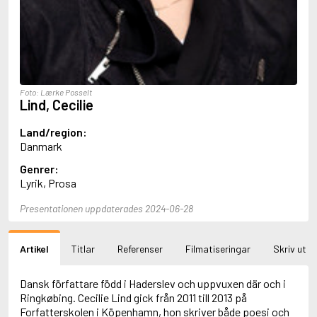
Aciman, André
Ackebo, Lena
Acker, Kathy
Ackroyd, Peter
Adam de la Halle
Adamov, Arthur
Foto: Lærke Posselt
Adams, Douglas
Lind, Cecilie
Adams, Herbert
Adams, Jane
Land/region:
Adams, Richard
Danmark
Adbåge, Emma
Genrer:
Adbåge, Lisen
Lyrik, Prosa
Adelborg, Ottilia
Adichie, Chimamanda Ngozi
Presentationen uppdaterades 2024-06-28
Adiga, Aravind
Adler-Olsen, Jussi
Adlerbeth, Gudmund Jöran
Artikel
Titlar
Referenser
Filmatiseringar
Skriv ut
Adnan, Etel
Adolfsson, Eva
Adolfsson, Evert
Dansk författare född i Haderslev och uppvuxen där och i
Adolfsson, Gunnar
Ringkøbing. Cecilie Lind gick från 2011 till 2013 på
Adolfsson, Josefine
Forfatterskolen i Köpenhamn, hon skriver både poesi och