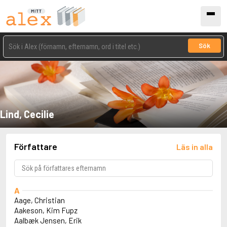
Sök
Lind, Cecilie
Författare
Läs in alla
A
Aage, Christian
Aakeson, Kim Fupz
Aalbæk Jensen, Erik