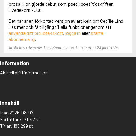
Adolfsson, Maria
prosa. Hon gjorde debut som poet i poesitidskriften
Adolphsen, Peter
Hvedekorn 2008.
Det här är en förkortad version av artikeln om Cecilie Lind.
Läs mer och få tillgång till alla funktioner genom att
använda ditt bibliotekskort
,
logga in
eller
starta
abonnemang
.
Artikeln skriven av: Tony Samuelsson. Publicerad: 28 juni 2024
Information
Aktuell driftinformation
Innehåll
Idag 2026-08-07
Författare: 7 047 st
Titlar: 185 299 st