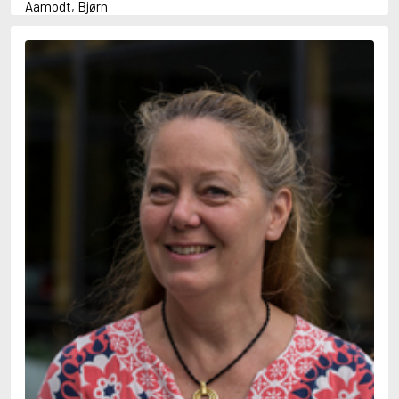
Aamodt, Bjørn
Abani, Christopher
Abbey, Kieran
Abbot, Anthony
Abbott, John
Abbott, Megan
Abdel-Fattah, Randa
Abdolah, Kader
Abé, Kobo
Abedi, Isabel
Abele, Inga
Abgarjan, Narine
Abish, Walter
Aboulela, Leila
Abrahams, Peter (f. 1919)
Abrahams, Peter (f. 1947)
Abrahamson, Emmy
Abse, Dannie
Abu-Jaber, Diana
Abulhawa, Susan
Aburas, Lone
Achebe, Chinua
Achmatova, Anna