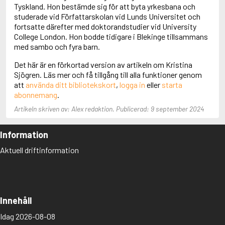
Adolfsson, Maria
Tyskland. Hon bestämde sig för att byta yrkesbana och
Adolphsen, Peter
studerade vid Författarskolan vid Lunds Universitet och
fortsatte därefter med doktorandstudier vid University
College London. Hon bodde tidigare i Blekinge tillsammans
med sambo och fyra barn.
Det här är en förkortad version av artikeln om Kristina
Sjögren. Läs mer och få tillgång till alla funktioner genom
att
använda ditt bibliotekskort
,
logga in
eller
starta
abonnemang
.
Artikeln skriven av: Alex redaktion. Publicerad: 9 september 2024
Information
Aktuell driftinformation
Innehåll
Idag 2026-08-08