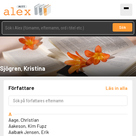
Sök
Sjögren, Kristina
Författare
Läs in alla
A
Aage, Christian
Aakeson, Kim Fupz
Aalbæk Jensen, Erik