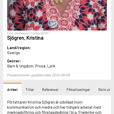
Aciman, André
Ackebo, Lena
Acker, Kathy
Ackroyd, Peter
Adam de la Halle
Adamov, Arthur
Foto: Ola Erikson / Forflex (2017)
Adams, Douglas
Sjögren, Kristina
Adams, Herbert
Adams, Jane
Land/region:
Adams, Richard
Sverige
Adbåge, Emma
Genrer:
Adbåge, Lisen
Barn & Ungdom, Prosa, Lyrik
Adelborg, Ottilia
Adichie, Chimamanda Ngozi
Presentationen uppdaterades 2024-09-09
Adiga, Aravind
Adler-Olsen, Jussi
Adlerbeth, Gudmund Jöran
Artikel
Titlar
Referenser
Filmatiseringar
Skriv ut
Adnan, Etel
Adolfsson, Eva
Adolfsson, Evert
Författaren Kristina Sjögren är utbildad inom
Adolfsson, Gunnar
kommunikation och media och har tidigare arbetat med
Adolfsson, Josefine
marknadsföring och företagsledning i bl.a. Frankrike och