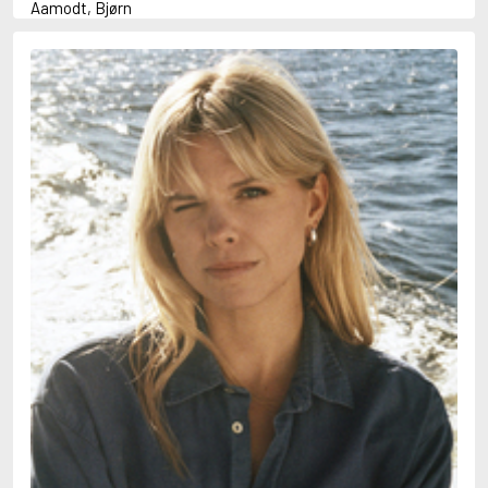
Aamodt, Bjørn
Abani, Christopher
Abbey, Kieran
Abbot, Anthony
Abbott, John
Abbott, Megan
Abdel-Fattah, Randa
Abdolah, Kader
Abé, Kobo
Abedi, Isabel
Abele, Inga
Abgarjan, Narine
Abish, Walter
Aboulela, Leila
Abrahams, Peter (f. 1919)
Abrahams, Peter (f. 1947)
Abrahamson, Emmy
Abse, Dannie
Abu-Jaber, Diana
Abulhawa, Susan
Aburas, Lone
Achebe, Chinua
Achmatova, Anna