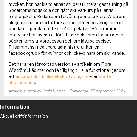
Adolfsson, Maria
mycket, hon har bland annat studerat litterär gestaltning på
Adolphsen, Peter
Södertörns högskola och gått skrivarkurs på Ölands
folkhögskola. Redan som tolvåring började Flora Wiström
blogga, förutom författare är hon influencer, bloggare och
poddare. I poddarna "Texten" respektive "Röda rummet"
intervjuar hon svenska författare och samtalar om deras
böcker, om skrivprocessen och om läsupplevelser.
Tillsammans med andra administrerar hon en
facebookgrupp för kvinnor och icke-binära om skrivande.
Det här är en förkortad version av artikeln om Flora
Wiström. Läs mer och få tillgång till alla funktioner genom
att
använda ditt bibliotekskort
,
logga in
eller
starta
abonnemang
.
Artikeln skriven av: Maja Hjertzell. Publicerad: 23 september 2024
Information
Aktuell driftinformation