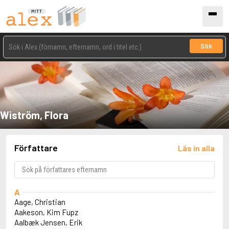
Sök
Wiström, Flora
Författare
Läs in alla
A
Aage, Christian
Aakeson, Kim Fupz
Aalbæk Jensen, Erik