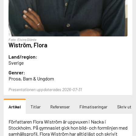
Aciman, André
Ackebo, Lena
Acker, Kathy
Ackroyd, Peter
Adam de la Halle
Adamov, Arthur
Foto: Elvira Glänte
Adams, Douglas
Wiström, Flora
Adams, Herbert
Adams, Jane
Land/region:
Adams, Richard
Sverige
Adbåge, Emma
Genrer:
Adbåge, Lisen
Prosa, Barn & Ungdom
Adelborg, Ottilia
Adichie, Chimamanda Ngozi
Presentationen uppdaterades 2026-07-31
Adiga, Aravind
Adler-Olsen, Jussi
Adlerbeth, Gudmund Jöran
Artikel
Titlar
Referenser
Filmatiseringar
Skriv ut
Adnan, Etel
Adolfsson, Eva
Adolfsson, Evert
Författaren Flora Wiström är uppvuxen i Nacka i
Adolfsson, Gunnar
Stockholm. På gymnasiet gick hon bild- och formlinjen med
Adolfsson, Josefine
samhällsprofil. Flora Wiström har alltid läst och skrivit