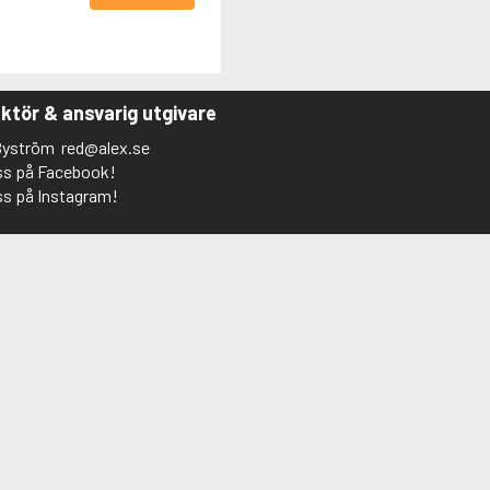
ktör & ansvarig utgivare
Byström
red@alex.se
oss på Facebook!
ss på Instagram!