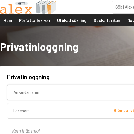
Hem
Författarlexikon
Utökad sökning
Deckarlexikon
Qui
Privatinloggning
Privatinloggning
Användarnamn
Lösenord
Glömt an
Kom ihåg mig!