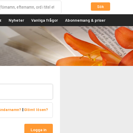
Sök
z
Nyheter
Vanliga frågor
Abonnemang & priser
vändarnamn?
|
Glömt lösen?
Logga in