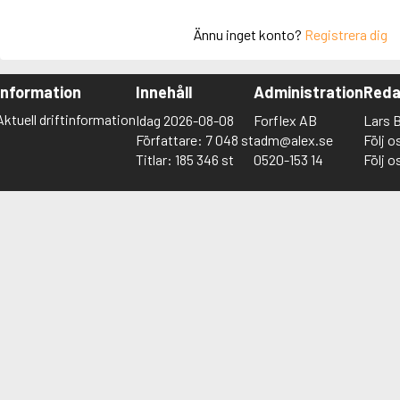
Ännu inget konto?
Registrera dig
Information
Innehåll
Administration
Reda
Aktuell driftinformation
Idag 2026-08-08
Forflex AB
Lars 
Författare: 7 048 st
adm@alex.se
Följ 
Titlar: 185 346 st
0520-153 14
Följ o