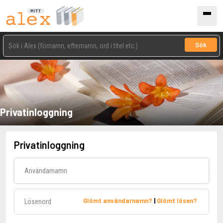
Sök
Privatinloggning
Privatinloggning
Användarnamn
Lösenord
Glömt användarnamn?
|
Glömt lösen?