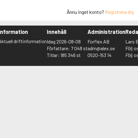
Ännu inget konto?
Registrera dig
Information
Innehåll
Administration
Reda
Aktuell driftinformation
Idag 2026-08-08
Forflex AB
Lars 
Författare: 7 048 st
adm@alex.se
Följ 
Titlar: 185 346 st
0520-153 14
Följ o