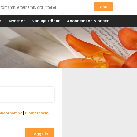
Sök
z
Nyheter
Vanliga frågor
Abonnemang & priser
vändarnamn?
|
Glömt lösen?
Logga in