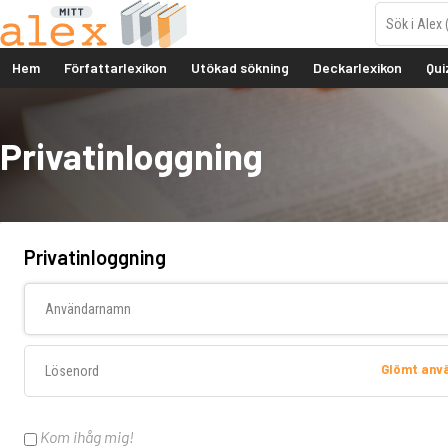
Hem
Författarlexikon
Utökad sökning
Deckarlexikon
Qui
Privatinloggning
Privatinloggning
Användarnamn
Lösenord
Glömt an
Kom ihåg mig!