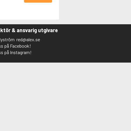
ktör & ansvarig utgivare
Byström
red@alex.se
oss på Facebook!
ss på Instagram!