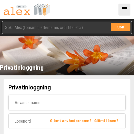
Sök
Privatinloggning
Privatinloggning
Användarnamn
Lösenord
Glömt användarnamn?
|
Glömt lösen?