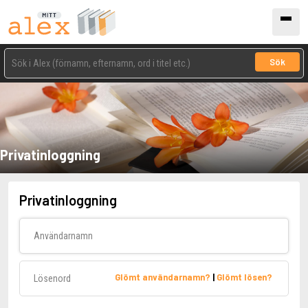
Sök
Privatinloggning
Privatinloggning
Användarnamn
Lösenord
Glömt användarnamn?
|
Glömt lösen?