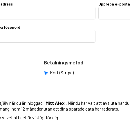
tadress
Upprepa e-posta
a lösenord
Betalningsmetod
Kort (Stripe)
jälv när du är inloggad i
Mitt Alex
. När du har valt att avsluta har d
emang inom 12 månader utan att dina sparade data har raderats.
i vet att det är viktigt för dig.