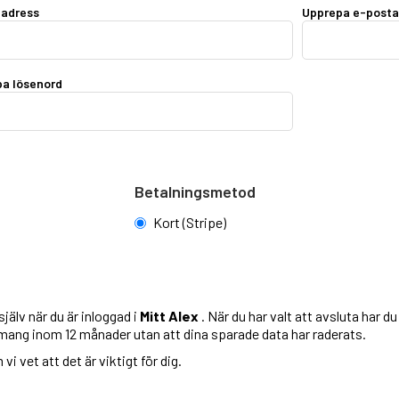
tadress
Upprepa e-posta
a lösenord
Betalningsmetod
Kort (Stripe)
jälv när du är inloggad i
Mitt Alex
. När du har valt att avsluta har d
emang inom 12 månader utan att dina sparade data har raderats.
i vet att det är viktigt för dig.