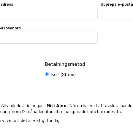
tadress
Upprepa e-posta
a lösenord
Betalningsmetod
Kort (Stripe)
jälv när du är inloggad i
Mitt Alex
. När du har valt att avsluta har d
emang inom 12 månader utan att dina sparade data har raderats.
i vet att det är viktigt för dig.