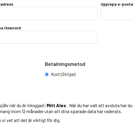
tadress
Upprepa e-posta
a lösenord
Betalningsmetod
Kort (Stripe)
jälv när du är inloggad i
Mitt Alex
. När du har valt att avsluta har d
emang inom 12 månader utan att dina sparade data har raderats.
i vet att det är viktigt för dig.