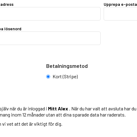
tadress
Upprepa e-posta
a lösenord
Betalningsmetod
Kort (Stripe)
jälv när du är inloggad i
Mitt Alex
. När du har valt att avsluta har d
emang inom 12 månader utan att dina sparade data har raderats.
i vet att det är viktigt för dig.