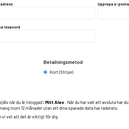
tadress
Upprepa e-posta
a lösenord
Betalningsmetod
Kort (Stripe)
jälv när du är inloggad i
Mitt Alex
. När du har valt att avsluta har d
emang inom 12 månader utan att dina sparade data har raderats.
i vet att det är viktigt för dig.